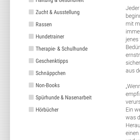
Jeder
Zucht & Ausstellung
begin
mit m
Rassen
immer
Hundetrainer
jenes
Bedür
Therapie- & Schulhunde
ernst
Geschenktipps
siche
aus d
Schnäppchen
Non-Books
„Wenn
empfi
Spürhunde & Nasenarbeit
verur
Ein w
Hörbücher
was d
Herau
einen