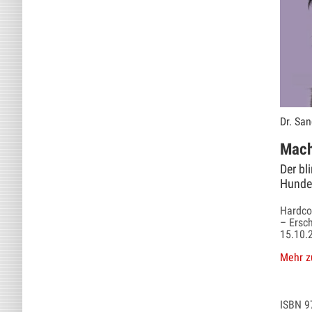
Dr. San
Mach
Der bl
Hunde
Hardcov
– Ersc
15.10.
Mehr z
ISBN 9