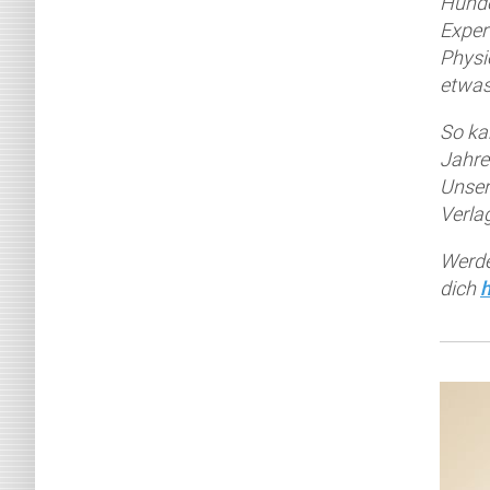
Hunde
Exper
Physi
etwas
So ka
Jahre
Unser
Verla
Werde
dich
h