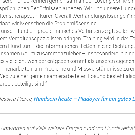
nsere Hunde können gemeinsam an der Lösung von Mein
sprüchlichen Bedürfnissen arbeiten. Wir und unsere Hu
ltenstherapeutin Karen Overall „Verhandlungslösungen“ ne
doch wir Menschen die Problemlöser sind.
unser Hund ein problematisches Verhalten zeigt, sollen w
nem Verhaltensspezialisten bringen. Training wird in der Ta
em Hund tun – die Informationen fließen in eine Richtung.
nsamen Raum zusammenzuleben– insbesondere in einem 
s vielleicht weniger entgegenkommt als unseren eigenen
menarbeiten, um Probleme und Missverständnisse zu erke
eg zu einer gemeinsam erarbeiteten Lösung besteht also d
beit beteiligt sind.“
Jessica Pierce,
Hundsein heute – Plädoyer für ein gutes 
 Antworten auf viele weitere Fragen rund um Hundeverhal