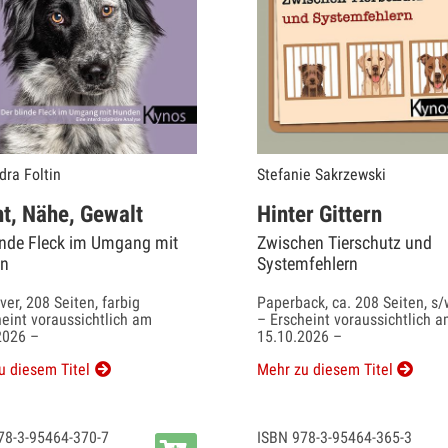
dra Foltin
Stefanie Sakrzewski
t, Nähe, Gewalt
Hinter Gittern
inde Fleck im Umgang mit
Zwischen Tierschutz und
n
Systemfehlern
er, 208 Seiten, farbig
Paperback, ca. 208 Seiten, s/
heint voraussichtlich am
– Erscheint voraussichtlich 
2026 –
15.10.2026 –
u diesem Titel
Mehr zu diesem Titel
78-3-95464-370-7
ISBN 978-3-95464-365-3