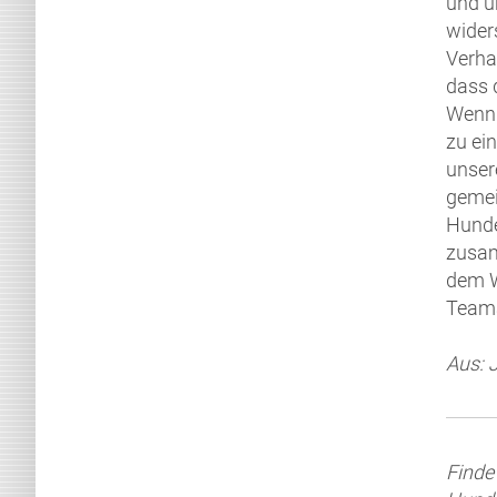
und u
wider
Verha
dass 
Wenn 
zu ei
unser
gemei
Hunde
zusam
dem W
Teamar
Aus: 
Finde