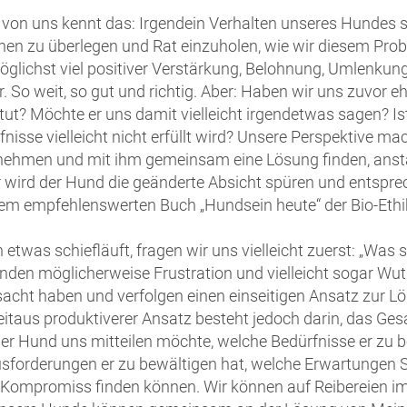
 von uns kennt das: Irgendein Verhalten unseres Hundes s
nen zu überlegen und Rat einzuholen, wie wir diesem Prob
öglichst viel positiver Verstärkung, Belohnung, Umlenku
. So weit, so gut und richtig. Aber: Haben wir uns zuvor e
 tut? Möchte er uns damit vielleicht irgendetwas sagen? Is
fnisse vielleicht nicht erfüllt wird? Unsere Perspektive 
nehmen und mit ihm gemeinsam eine Lösung finden, anstatt
r wird der Hund die geänderte Absicht spüren und entspre
em empfehlenswerten Buch „Hundsein heute“ der Bio-Ethik
 etwas schiefläuft, fragen wir uns vielleicht zuerst: „Wa
nden möglicherweise Frustration und vielleicht sogar Wut
sacht haben und verfolgen einen einseitigen Ansatz zur L
eitaus produktiverer Ansatz besteht jedoch darin, das Ge
er Hund uns mitteilen möchte, welche Bedürfnisse er zu b
sforderungen er zu bewältigen hat, welche Erwartungen S
 Kompromiss finden können. Wir können auf Reibereien i