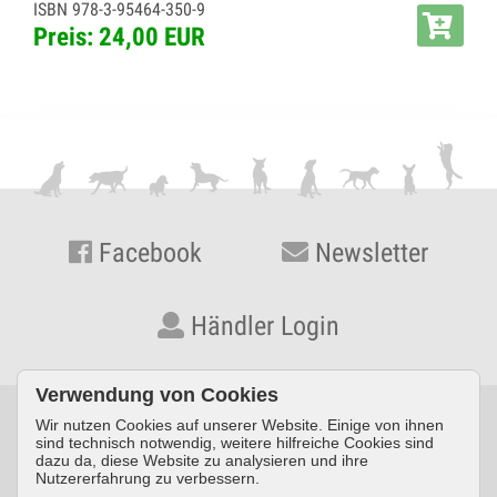
ISBN 978-3-95464-350-9
Preis: 24,00 EUR
Facebook
Newsletter
Händler Login
Verwendung von Cookies
Wir nutzen Cookies auf unserer Website. Einige von ihnen
© KYNOS VERLAG Dr. Dieter Fleig GmbH · Konrad-Zuse-Straße
sind technisch notwendig, weitere hilfreiche Cookies sind
dazu da, diese Website zu analysieren und ihre
3 · D-54552 Nerdlen/Daun ·
Telefon: +49 (0) 6592 957389-0
·
Nutzererfahrung zu verbessern.