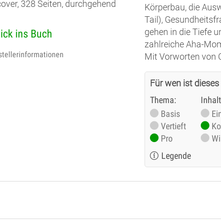
over, 328 Seiten, durchgehend
Körperbau, die Aus
Tail), Gesundheitsf
gehen in die Tiefe 
lick ins Buch
zahlreiche Aha-Mo
stellerinformationen
Mit Vorworten von 
Für wen ist dieses
Thema:
Inhal
Basis
Ei
Vertieft
Ko
Pro
Wi
Legende