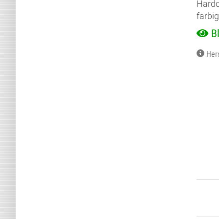
Hardc
farbig
B
Her