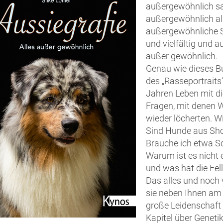
außergewöhnlich sa
außergewöhnlich all
außergewöhnliche S
und vielfältig und a
außer gewöhnlich.
Genau wie dieses Buc
des „Rasseportraits
Jahren Leben mit d
Fragen, mit denen 
wieder löcherten. W
Sind Hunde aus Show
Brauche ich etwa Sch
Warum ist es nicht
und was hat die Fel
Das alles und noch v
sie neben Ihnen am 
große Leidenschaft 
Kapitel über Geneti