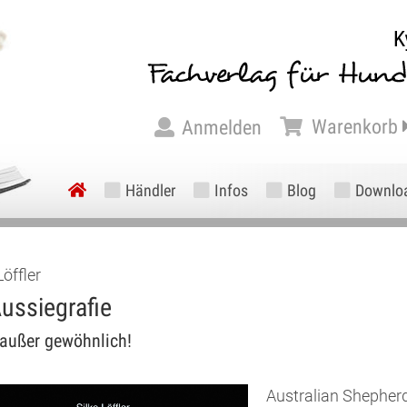
Warenkorb
Anmelden
Händler
Infos
Blog
Downlo
Löffler
ussiegrafie
 außer gewöhnlich!
Australian Shepher