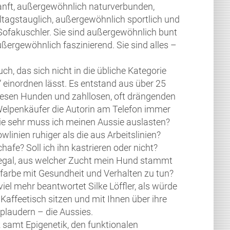
nft, außergewöhnlich naturverbunden,
tagstauglich, außergewöhnlich sportlich und
ofakuschler. Sie sind außergewöhnlich bunt
ußergewöhnlich faszinierend. Sie sind alles –
h, das sich nicht in die übliche Kategorie
“ einordnen lässt. Es entstand aus über 25
iesen Hunden und zahllosen, oft drängenden
Welpenkäufer die Autorin am Telefon immer
ie sehr muss ich meinen Aussie auslasten?
linien ruhiger als die aus Arbeitslinien?
afe? Soll ich ihn kastrieren oder nicht?
 egal, aus welcher Zucht mein Hund stammt
lfarbe mit Gesundheit und Verhalten zu tun?
iel mehr beantwortet Silke Löffler, als würde
Kaffeetisch sitzen und mit Ihnen über ihre
plaudern – die Aussies.
k samt Epigenetik, den funktionalen