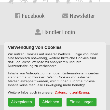
Facebook
Newsletter
Händler Login
Verwendung von Cookies
Wir nutzen Cookies auf unserer Website. Einige von ihnen
© KYNOS VERLAG Dr. Dieter Fleig GmbH · Konrad-Zuse-Straße
sind technisch notwendig, weitere hilfreiche Cookies sind
dazu da, diese Website zu analysieren und ihre
3 · D-54552 Nerdlen/Daun ·
Telefon: +49 (0) 6592 957389-0
·
Nutzererfahrung zu verbessern.
Fax: +49 (0) 6592 957389-20
Inhalte von Videoplattformen oder Kartenanbietern werden
standardmäßig blockiert. Wenn Cookies von externen
Impressum
Datenschutz
AGB
Medien akzeptiert werden, wird für den Zugriff auf diese
Inhalte keine manuelle Einwilligung mehr benötigt.
Widerrufsbelehrung
Weitere Infos auch in unserer
Datenschutzerklärung
.
Akzeptieren
Ablehnen
Einstellungen
Vertrag widerrufen