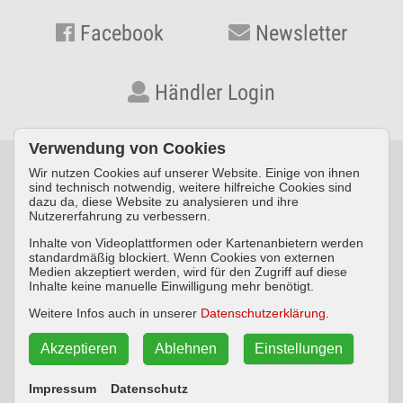
Facebook
Newsletter
Händler Login
Verwendung von Cookies
Wir nutzen Cookies auf unserer Website. Einige von ihnen
© KYNOS VERLAG Dr. Dieter Fleig GmbH · Konrad-Zuse-Straße
sind technisch notwendig, weitere hilfreiche Cookies sind
dazu da, diese Website zu analysieren und ihre
3 · D-54552 Nerdlen/Daun ·
Telefon: +49 (0) 6592 957389-0
·
Nutzererfahrung zu verbessern.
Fax: +49 (0) 6592 957389-20
Inhalte von Videoplattformen oder Kartenanbietern werden
standardmäßig blockiert. Wenn Cookies von externen
Impressum
Datenschutz
AGB
Medien akzeptiert werden, wird für den Zugriff auf diese
Inhalte keine manuelle Einwilligung mehr benötigt.
Widerrufsbelehrung
Weitere Infos auch in unserer
Datenschutzerklärung
.
Akzeptieren
Ablehnen
Einstellungen
Vertrag widerrufen
Impressum
Datenschutz