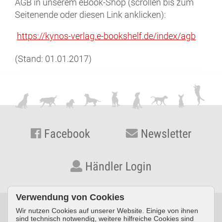
AGB in unserem eBook-Shop (scrollen bis zum
Seitenende oder diesen Link anklicken):
https://kynos-verlag.e-bookshelf.de/index/agb
(Stand: 01.01.2017)
Facebook
Newsletter
Händler Login
Verwendung von Cookies
Wir nutzen Cookies auf unserer Website. Einige von ihnen
© KYNOS VERLAG Dr. Dieter Fleig GmbH · Konrad-Zuse-Straße
sind technisch notwendig, weitere hilfreiche Cookies sind