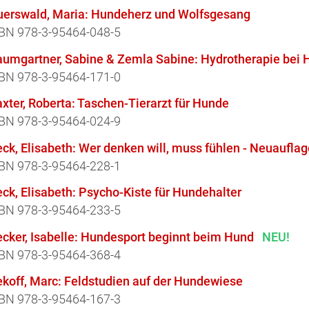
uerswald, Maria: Hundeherz und Wolfsgesang
BN 978-3-95464-048-5
aumgartner, Sabine & Zemla Sabine: Hydrotherapie bei
BN 978-3-95464-171-0
xter, Roberta: Taschen-Tierarzt für Hunde
BN 978-3-95464-024-9
ck, Elisabeth: Wer denken will, muss fühlen - Neuauflag
BN 978-3-95464-228-1
ck, Elisabeth: Psycho-Kiste für Hundehalter
BN 978-3-95464-233-5
cker, Isabelle:
Hundesport beginnt beim Hund
NEU!
BN 978-3-95464-368-4
ekoff, Marc: Feldstudien auf der Hundewiese
BN 978-3-95464-167-3