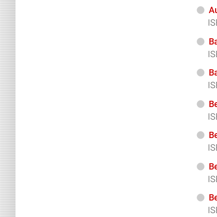
A
IS
B
IS
Ba
IS
Be
IS
Be
IS
Be
IS
B
IS