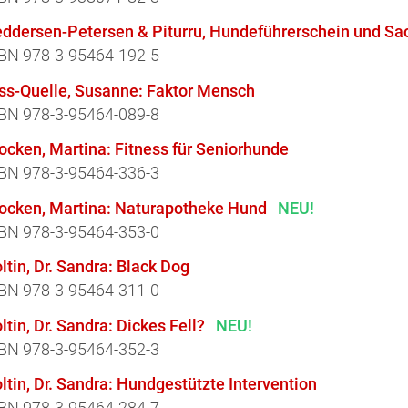
eddersen-Petersen & Piturru, Hundeführerschein und S
BN 978-3-95464-192-5
iss-Quelle, Susanne: Faktor Mensch
BN 978-3-95464-089-8
ocken, Martina: Fitness für Seniorhunde
BN 978-3-95464-336-3
locken, Martina: Naturapotheke Hund
NEU!
BN 978-3-95464-353-0
ltin, Dr. Sandra: Black Dog
BN 978-3-95464-311-0
ltin, Dr. Sandra: Dickes Fell?
NEU!
BN 978-3-95464-352-3
ltin, Dr. Sandra: Hundgestützte Intervention
BN 978-3-95464-284-7