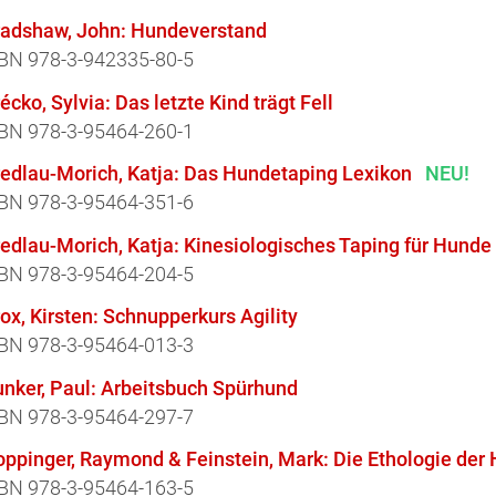
radshaw, John: Hundeverstand
BN 978-3-942335-80-5
écko, Sylvia: Das letzte Kind trägt Fell
BN 978-3-95464-260-1
redlau-Morich, Katja: Das Hundetaping Lexikon
NEU!
BN 978-3-95464-351-6
edlau-Morich, Katja: Kinesiologisches Taping für Hunde
BN 978-3-95464-204-5
ox, Kirsten: Schnupperkurs Agility
BN 978-3-95464-013-3
unker, Paul: Arbeitsbuch Spürhund
BN 978-3-95464-297-7
oppinger, Raymond & Feinstein, Mark: Die Ethologie der
BN 978-3-95464-163-5