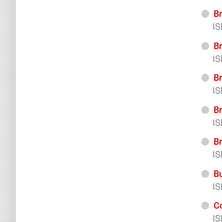
B
IS
Br
IS
B
IS
Br
IS
Br
IS
B
IS
C
IS