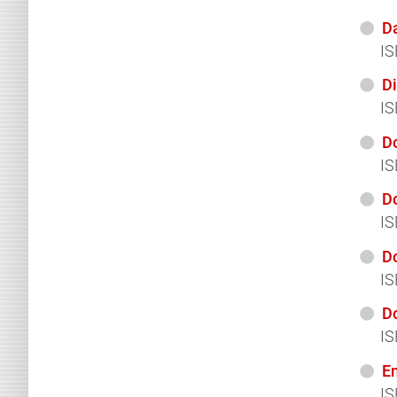
Da
IS
D
IS
Do
IS
Do
IS
Do
IS
D
IS
En
IS