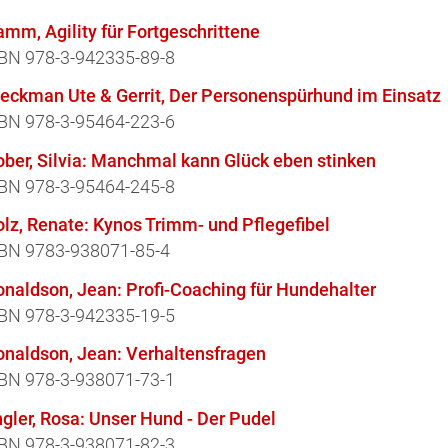
mm, Agility für Fortgeschrittene
BN 978-3-942335-89-8
ieckman Ute & Gerrit, Der Personenspürhund im Einsatz
BN 978-3-95464-223-6
ber, Silvia: Manchmal kann Glück eben stinken
BN 978-3-95464-245-8
lz, Renate: Kynos Trimm- und Pflegefibel
BN 9783-938071-85-4
naldson, Jean: Profi-Coaching für Hundehalter
BN 978-3-942335-19-5
onaldson, Jean: Verhaltensfragen
BN 978-3-938071-73-1
gler, Rosa: Unser Hund - Der Pudel
BN 978-3-938071-82-3