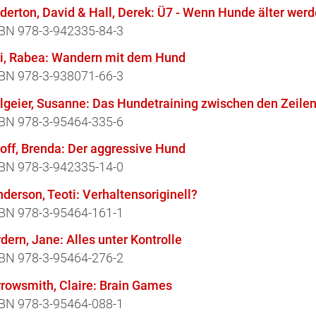
derton, David & Hall, Derek: Ü7 - Wenn Hunde älter wer
BN 978-3-942335-84-3
li, Rabea: Wandern mit dem Hund
BN 978-3-938071-66-3
lgeier, Susanne: Das Hundetraining zwischen den Zeile
BN 978-3-95464-335-6
off, Brenda: Der aggressive Hund
BN 978-3-942335-14-0
derson, Teoti: Verhaltensoriginell?
BN 978-3-95464-161-1
dern, Jane: Alles unter Kontrolle
BN 978-3-95464-276-2
rrowsmith, Claire: Brain Games
BN 978-3-95464-088-1