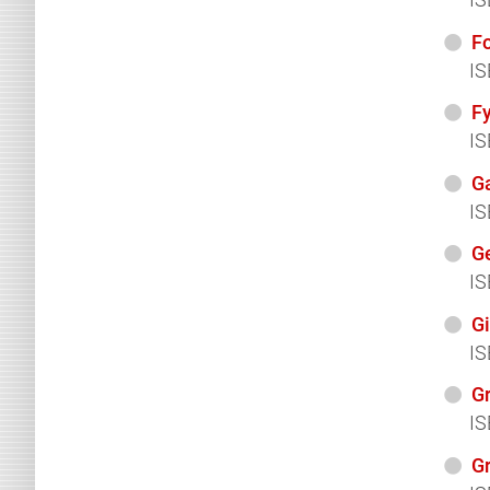
Fo
I
F
IS
G
IS
G
IS
Gi
IS
Gr
IS
Gr