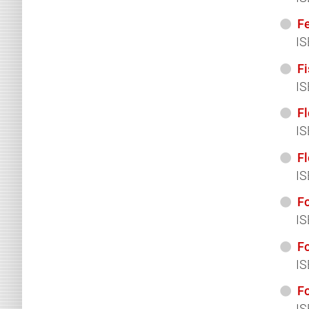
F
IS
F
IS
Fl
IS
F
IS
Fo
IS
Fo
IS
Fo
IS