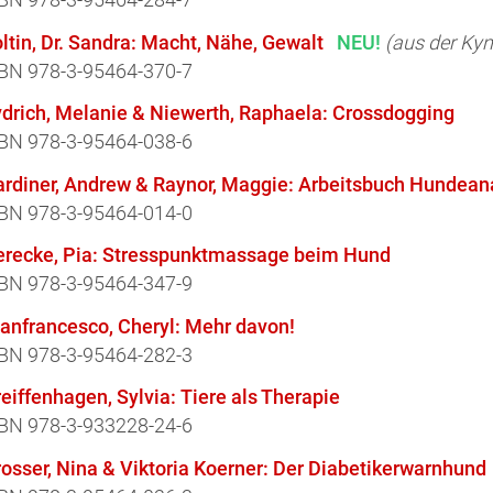
ltin, Dr. Sandra: Macht, Nähe, Gewalt
NEU!
(aus der Kyn
SBN
978-3-95464-370-7
ydrich, Melanie & Niewerth, Raphaela: Crossdogging
BN 978-3-95464-038-6
ardiner, Andrew & Raynor, Maggie: Arbeitsbuch Hundea
BN 978-3-95464-014-0
erecke, Pia: Stresspunktmassage beim Hund
BN 978-3-95464-347-9
anfrancesco, Cheryl: Mehr davon!
BN 978-3-95464-282-3
eiffenhagen, Sylvia: Tiere als Therapie
BN 978-3-933228-24-6
osser, Nina & Viktoria Koerner: Der Diabetikerwarnhund