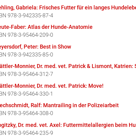
hling, Gabriela: Frisches Futter für ein langes Hundele
BN 978-3-942335-87-4
eute-Faber: Atlas der Hunde-Anatomie
BN 978-3-95464-209-0
yersdorf, Peter: Best in Show
BN 978-3-942335-85-0
ättler-Monnier, Dr. med. vet. Patrick & Lismont, Katrie
BN 978-3-95464-312-7
ättler-Monnier, Dr. med. vet. Patrick: Move!
BN 978-3-95464-330-1
echschmidt, Ralf: Mantrailing in der Polizeiarbeit
BN 978-3-95464-308-0
gitzky, Dr. med. vet. Axel: Futtermittelallergien beim H
BN 978-3-95464-235-9