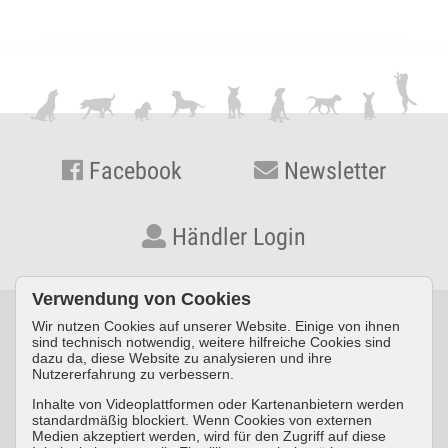
Facebook
Newsletter
Händler Login
Verwendung von Cookies
Wir nutzen Cookies auf unserer Website. Einige von ihnen
© KYNOS VERLAG Dr. Dieter Fleig GmbH · Konrad-Zuse-Straße
sind technisch notwendig, weitere hilfreiche Cookies sind
dazu da, diese Website zu analysieren und ihre
3 · D-54552 Nerdlen/Daun ·
Telefon: +49 (0) 6592 957389-0
·
Nutzererfahrung zu verbessern.
Fax: +49 (0) 6592 957389-20
Inhalte von Videoplattformen oder Kartenanbietern werden
standardmäßig blockiert. Wenn Cookies von externen
Impressum
Datenschutz
AGB
Medien akzeptiert werden, wird für den Zugriff auf diese