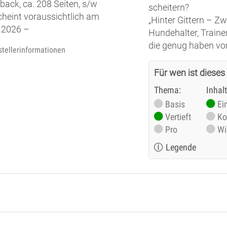
back, ca. 208 Seiten, s/w
scheitern?
cheint voraussichtlich am
„Hinter Gittern – Z
.2026 –
Hundehalter, Trainer
die genug haben vo
stellerinformationen
Für wen ist dieses
Thema:
Inhal
Basis
Ei
Vertieft
Ko
Pro
Wi
Legende