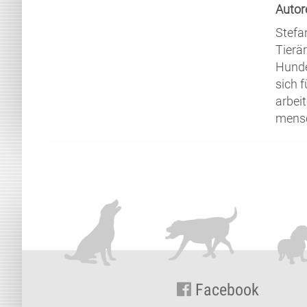
Autor
Stefa
Tierä
Hunde
sich f
arbeit
mensc
Facebook