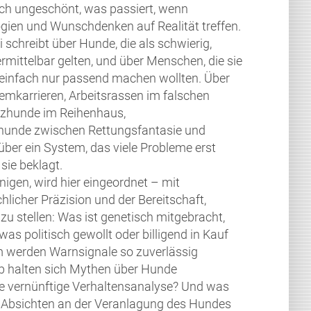
ich ungeschönt, was passiert, wenn
gien und Wunschdenken auf Realität treffen.
 schreibt über Hunde, die als schwierig,
rmittelbar gelten, und über Menschen, die sie
 einfach nur passend machen wollten. Über
emkarrieren, Arbeitsrassen im falschen
tzhunde im Reihenhaus,
hunde zwischen Rettungsfantasie und
ber ein System, das viele Probleme erst
 sie beklagt.
gen, wird hier eingeordnet – mit
hlicher Präzision und der Bereitschaft,
 stellen: Was ist genetisch mitgebracht,
s politisch gewollt oder billigend in Kauf
erden Warnsignale so zuverlässig
 halten sich Mythen über Hunde
de vernünftige Verhaltensanalyse? Und was
e Absichten an der Veranlagung des Hundes