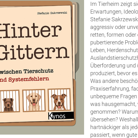
Im Tierheim zeigt s
Erwartungen, Ideolo
Stefanie Sakrzewski
aggressiv oder unve
retten, formen oder
pubertierende Probl
Leben, Herdenschu
Auslandstierschutz
Überforderung und ü
produziert, bevor es
Was andere beschöni
Praxiserfahrung, fac
unbequeme Fragen zu
was hausgemacht, wa
genommen? Warum w
übersehen? Weshalb
hartnäckiger als je
passiert, wenn gut