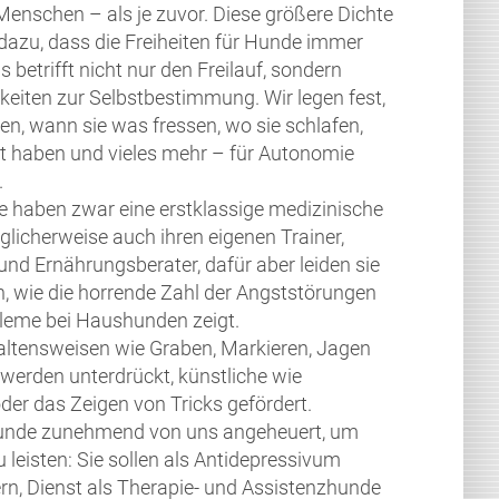
enschen – als je zuvor. Diese größere Dichte
dazu, dass die Freiheiten für Hunde immer
 betrifft nicht nur den Freilauf, sondern
hkeiten zur Selbstbestimmung. Wir legen fest,
n, wann sie was fressen, wo sie schlafen,
t haben und vieles mehr – für Autonomie
.
e haben zwar eine erstklassige medizinische
icherweise auch ihren eigenen Trainer,
nd Ernährungsberater, dafür aber leiden sie
, wie die horrende Zahl der Angststörungen
leme bei Haushunden zeigt.
altensweisen wie Graben, Markieren, Jagen
werden unterdrückt, künstliche wie
er das Zeigen von Tricks gefördert.
nde zunehmend von uns angeheuert, um
 leisten: Sie sollen als Antidepressivum
ern, Dienst als Therapie- und Assistenzhunde