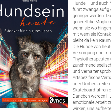
Hunde – und auch M
führt zwangsläufig 
geringer werden. Das
generell die Möglic
wann sie wo hingehe
mit wem sie Kontak
bleibt da kein Raum
Die Hunde von heut
Versorgung und mögl
Physiotherapeuten u
zunehmend seelisch
und Verhaltensprob
Artspezifische Verh
oder Umherstreifen 
Skateboardfahren od
Daneben werden Hu
emotionale Arbeit zu
wirken, uns aufheit