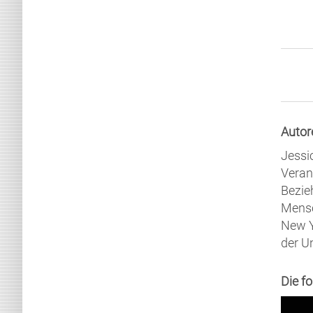
Autor
Jessi
Veran
Bezie
Mensc
New Y
der U
Die f