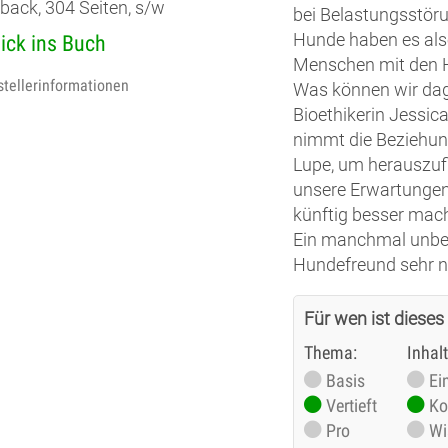
back, 304 Seiten, s/w
bei Belastungsstöru
Hunde haben es als
lick ins Buch
Menschen mit den 
stellerinformationen
Was können wir da
Bioethikerin Jessic
nimmt die Beziehu
Lupe, um herauszufi
unsere Erwartungen
künftig besser mac
Ein manchmal unbe
Hundefreund sehr n
Für wen ist dieses
Thema:
Inhal
Basis
Ei
Vertieft
Ko
Pro
Wi