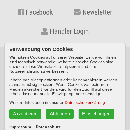
Facebook
Newsletter
Händler Login
Verwendung von Cookies
Wir nutzen Cookies auf unserer Website. Einige von ihnen
© KYNOS VERLAG Dr. Dieter Fleig GmbH · Konrad-Zuse-Straße
sind technisch notwendig, weitere hilfreiche Cookies sind
dazu da, diese Website zu analysieren und ihre
3 · D-54552 Nerdlen/Daun ·
Telefon: +49 (0) 6592 957389-0
·
Nutzererfahrung zu verbessern.
Fax: +49 (0) 6592 957389-20
Inhalte von Videoplattformen oder Kartenanbietern werden
standardmäßig blockiert. Wenn Cookies von externen
Impressum
Datenschutz
AGB
Medien akzeptiert werden, wird für den Zugriff auf diese
Inhalte keine manuelle Einwilligung mehr benötigt.
Widerrufsbelehrung
Weitere Infos auch in unserer
Datenschutzerklärung
.
Akzeptieren
Ablehnen
Einstellungen
Vertrag widerrufen
Impressum
Datenschutz