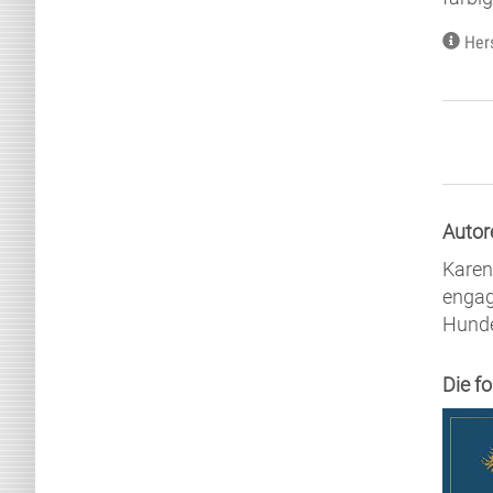
Her
Autor
Karen
engag
Hunde
Die f