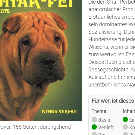
Die den Shar-Pei be
anatomischer Probl
Erstaunliches erreic
sein dominantes We
Sozialisierung. Denn
Hunderasse für jede
Wissens, wenn er sic
zum wertvollen Fami
Dieses Buch bietet 
Rassegeschichte, An
Auslauf und Erziehu
unentbehrliches Na
Für wen ist dieses
Thema:
Inhal
Basis
Ei
over, 158 Seiten, durchgehend
Vertieft
Ko
Pro
Wi