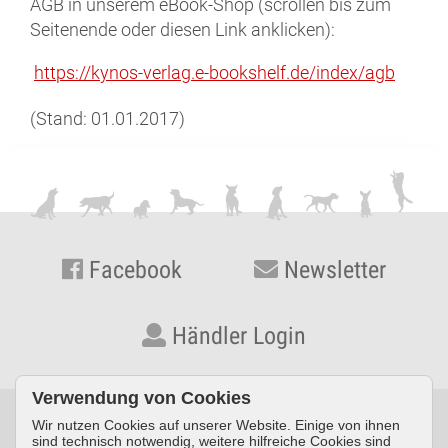
AGB in unserem eBook-Shop (scrollen bis zum
Seitenende oder diesen Link anklicken):
https://kynos-verlag.e-bookshelf.de/index/agb
(Stand: 01.01.2017)
Facebook
Newsletter
Händler Login
Verwendung von Cookies
Wir nutzen Cookies auf unserer Website. Einige von ihnen
© KYNOS VERLAG Dr. Dieter Fleig GmbH · Konrad-Zuse-Straße
sind technisch notwendig, weitere hilfreiche Cookies sind