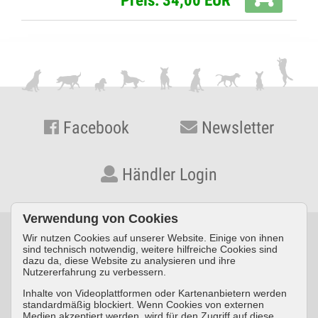
Preis: 34,00 EUR
Facebook
Newsletter
Händler Login
Verwendung von Cookies
Wir nutzen Cookies auf unserer Website. Einige von ihnen
© KYNOS VERLAG Dr. Dieter Fleig GmbH · Konrad-Zuse-Straße
sind technisch notwendig, weitere hilfreiche Cookies sind
dazu da, diese Website zu analysieren und ihre
3 · D-54552 Nerdlen/Daun ·
Telefon: +49 (0) 6592 957389-0
·
Nutzererfahrung zu verbessern.
Fax: +49 (0) 6592 957389-20
Inhalte von Videoplattformen oder Kartenanbietern werden
standardmäßig blockiert. Wenn Cookies von externen
Impressum
Datenschutz
AGB
Medien akzeptiert werden, wird für den Zugriff auf diese