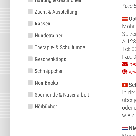
*Die 
Zucht & Ausstellung
Ös
Rassen
Mohr
Sulze
Hundetrainer
A-12
Therapie- & Schulhunde
Tel: 
Fax: 
Geschenktipps
be
Schnäppchen
ww
Non-Books
Sc
In de
Spürhunde & Nasenarbeit
über 
Hörbücher
oder 
wie z
Ni
Media