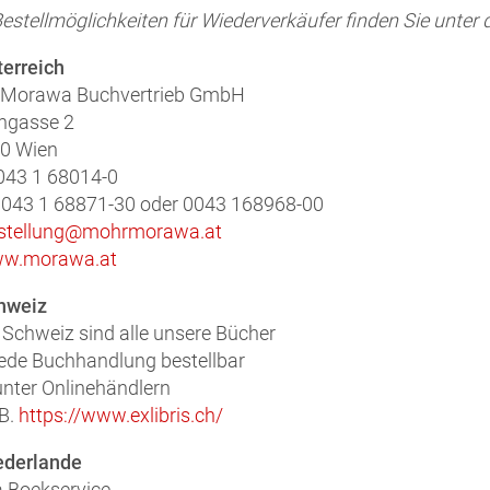
Bestellmöglichkeiten für Wiederverkäufer finden Sie unt
terreich
 Morawa Buchvertrieb GmbH
ngasse 2
30 Wien
0043 1 68014-0
0043 1 68871-30 oder 0043 168968-00
stellung@mohrmorawa.at
w.morawa.at
hweiz
r Schweiz sind alle unsere Bücher
jede Buchhandlung bestellbar
unter Onlinehändlern
.B.
https://www.exlibris.ch/
ederlande
 Boekservice