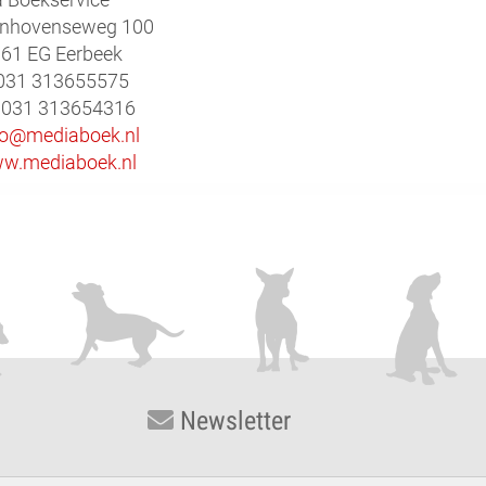
enhovenseweg 100
61 EG Eerbeek
0031 313655575
0031 313654316
fo@mediaboek.nl
w.mediaboek.nl
Newsletter