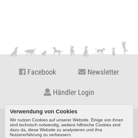
Facebook
Newsletter
Händler Login
Verwendung von Cookies
Wir nutzen Cookies auf unserer Website. Einige von ihnen
© KYNOS VERLAG Dr. Dieter Fleig GmbH · Konrad-Zuse-Straße
sind technisch notwendig, weitere hilfreiche Cookies sind
dazu da, diese Website zu analysieren und ihre
3 · D-54552 Nerdlen/Daun ·
Telefon: +49 (0) 6592 957389-0
·
Nutzererfahrung zu verbessern.