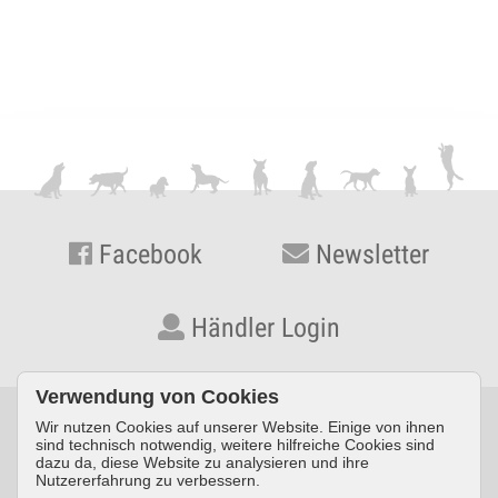
Facebook
Newsletter
Händler Login
Verwendung von Cookies
Wir nutzen Cookies auf unserer Website. Einige von ihnen
© KYNOS VERLAG Dr. Dieter Fleig GmbH · Konrad-Zuse-Straße
sind technisch notwendig, weitere hilfreiche Cookies sind
dazu da, diese Website zu analysieren und ihre
3 · D-54552 Nerdlen/Daun ·
Telefon: +49 (0) 6592 957389-0
·
Nutzererfahrung zu verbessern.