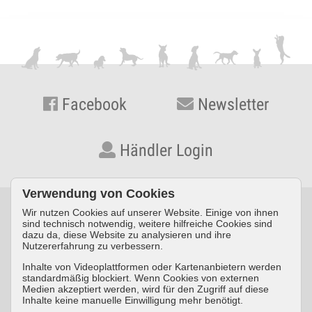
Facebook
Newsletter
Händler Login
Verwendung von Cookies
Wir nutzen Cookies auf unserer Website. Einige von ihnen
© KYNOS VERLAG Dr. Dieter Fleig GmbH · Konrad-Zuse-Straße
sind technisch notwendig, weitere hilfreiche Cookies sind
dazu da, diese Website zu analysieren und ihre
3 · D-54552 Nerdlen/Daun ·
Telefon: +49 (0) 6592 957389-0
·
Nutzererfahrung zu verbessern.
Fax: +49 (0) 6592 957389-20
Inhalte von Videoplattformen oder Kartenanbietern werden
standardmäßig blockiert. Wenn Cookies von externen
Impressum
Datenschutz
AGB
Medien akzeptiert werden, wird für den Zugriff auf diese
Inhalte keine manuelle Einwilligung mehr benötigt.