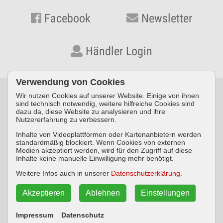
Facebook
Newsletter
Händler Login
Verwendung von Cookies
Wir nutzen Cookies auf unserer Website. Einige von ihnen
© KYNOS VERLAG Dr. Dieter Fleig GmbH · Konrad-Zuse-Straße
sind technisch notwendig, weitere hilfreiche Cookies sind
dazu da, diese Website zu analysieren und ihre
3 · D-54552 Nerdlen/Daun ·
Telefon: +49 (0) 6592 957389-0
·
Nutzererfahrung zu verbessern.
Fax: +49 (0) 6592 957389-20
Inhalte von Videoplattformen oder Kartenanbietern werden
standardmäßig blockiert. Wenn Cookies von externen
Impressum
Datenschutz
AGB
Medien akzeptiert werden, wird für den Zugriff auf diese
Inhalte keine manuelle Einwilligung mehr benötigt.
Widerrufsbelehrung
Weitere Infos auch in unserer
Datenschutzerklärung
.
Akzeptieren
Ablehnen
Einstellungen
Vertrag widerrufen
Impressum
Datenschutz