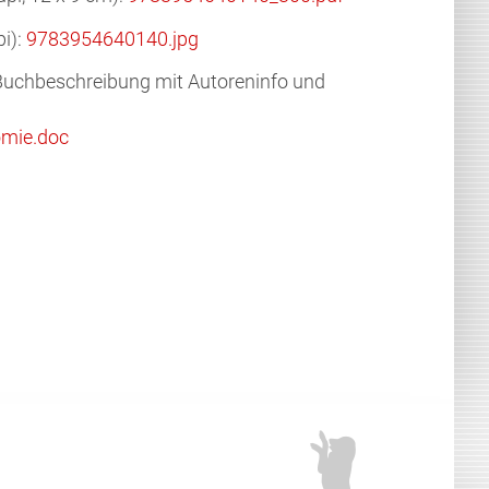
pi):
9783954640140.jpg
Buchbeschreibung mit Autoreninfo und
omie.doc