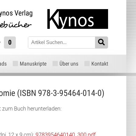
0
ads
Manuskripte
Über uns
Kontakt
omie (ISBN 978-3-95464-014-0)
xt zum Buch herunterladen:
dpi, 12 x 9 cm):
9783954640140_300.pdf