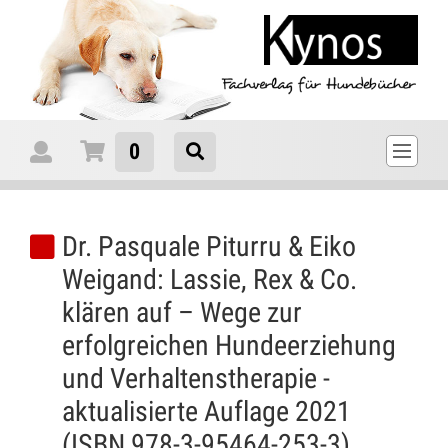
0
Dr. Pasquale
Piturru &
Eiko
Weigand
: Lassie, Rex & Co.
klären auf – Wege zur
erfolgreichen Hundeerziehung
und Verhaltenstherapie -
aktualisierte Auflage 2021
(ISBN
978-3-95464-253-3
)