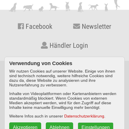
Facebook
Newsletter
Händler Login
Verwendung von Cookies
Wir nutzen Cookies auf unserer Website. Einige von ihnen
© KYNOS VERLAG Dr. Dieter Fleig GmbH · Konrad-Zuse-Straße
sind technisch notwendig, weitere hilfreiche Cookies sind
dazu da, diese Website zu analysieren und ihre
3 · D-54552 Nerdlen/Daun ·
Telefon: +49 (0) 6592 957389-0
·
Nutzererfahrung zu verbessern.
Fax: +49 (0) 6592 957389-20
Inhalte von Videoplattformen oder Kartenanbietern werden
standardmäßig blockiert. Wenn Cookies von externen
Impressum
Datenschutz
AGB
Medien akzeptiert werden, wird für den Zugriff auf diese
Inhalte keine manuelle Einwilligung mehr benötigt.
Widerrufsbelehrung
Weitere Infos auch in unserer
Datenschutzerklärung
.
Akzeptieren
Ablehnen
Einstellungen
Vertrag widerrufen