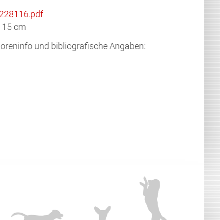
228116
.pdf
 15 cm
reninfo und bibliografische Angaben: