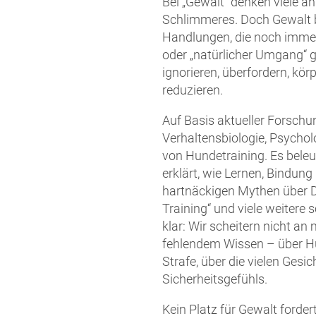
Bei „Gewalt“ denken viele a
Schlimmeres. Doch Gewalt beg
Handlungen, die noch immer 
oder „natürlicher Umgang“ g
ignorieren, überfordern, kör
reduzieren.
Auf Basis aktueller Forschu
Verhaltensbiologie, Psychol
von Hundetraining. Es beleu
erklärt, wie Lernen, Bindu
hartnäckigen Mythen über D
Training“ und viele weitere 
klar: Wir scheitern nicht a
fehlendem Wissen – über Hu
Strafe, über die vielen Gesi
Sicherheitsgefühls.
Kein Platz für Gewalt forder