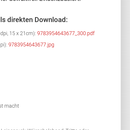
ls direkten Download:
 dpi, 15 x 21cm):
9783954643677_300
.pdf
pi):
9783954643677
.jpg
st macht