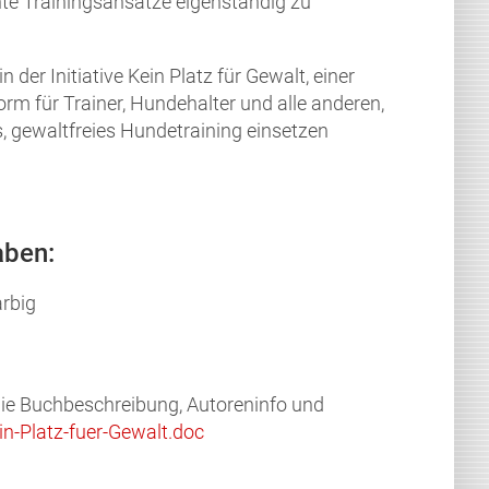
nte Trainingsansätze eigenständig zu
 der Initiativ
e Kein Platz für Gewalt, einer
orm für Trainer, Hundehalter und alle anderen,
s, gewaltfreies Hundetraining einsetzen
aben:
arbig
ie Buchbeschreibung, Autoreninfo und
in-Platz-fuer-Gewalt.doc