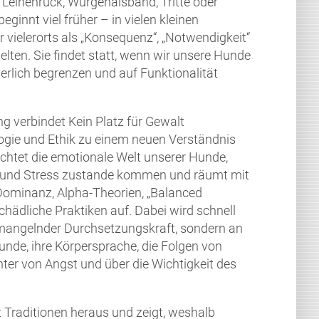
n Leinenruck, Würgehalsband, Tritte oder
innt viel früher – in vielen kleinen
vielerorts als „Konsequenz“, „Notwendigkeit“
elten. Sie findet statt, wenn wir unsere Hunde
perlich begrenzen und auf Funktionalität
ng verbindet Kein Platz für Gewalt
ogie und Ethik zu einem neuen Verständnis
chtet die emotionale Welt unserer Hunde,
ng und Stress zustande kommen und räumt mit
ominanz, Alpha-Theorien, „Balanced
schädliche Praktiken auf. Dabei wird schnell
n mangelnder Durchsetzungskraft, sondern an
nde, ihre K
örpersprache, die Folgen von
chter von Angst und über die Wichtigkeit des
t Traditionen heraus und zeigt, weshalb