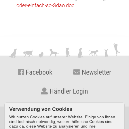
oder-einfach-so-Sdao.doc
Facebook
Newsletter
Händler Login
Verwendung von Cookies
Wir nutzen Cookies auf unserer Website. Einige von ihnen
© KYNOS VERLAG Dr. Dieter Fleig GmbH · Konrad-Zuse-Straße
sind technisch notwendig, weitere hilfreiche Cookies sind
dazu da, diese Website zu analysieren und ihre
3 · D-54552 Nerdlen/Daun ·
Telefon: +49 (0) 6592 957389-0
·