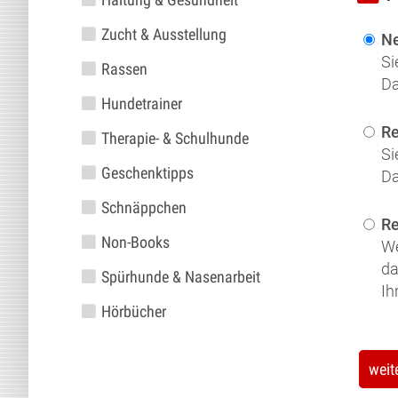
Zucht & Ausstellung
N
Si
Rassen
Da
Hundetrainer
Re
Therapie- & Schulhunde
Si
Geschenktipps
Da
Schnäppchen
Re
Non-Books
We
da
Spürhunde & Nasenarbeit
Ih
Hörbücher
weit