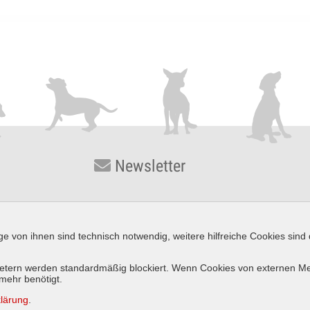
Newsletter
ge von ihnen sind technisch notwendig, weitere hilfreiche Cookies sind
 Konrad-Zuse-Straße 3 · D-54552 Nerdlen/Daun ·
Telefon: +49 (0) 65
Impressum
Datenschutz
AGB
Widerrufsbelehrun
ietern werden standardmäßig blockiert. Wenn Cookies von externen Medi
 mehr benötigt.
lärung
.
Vertrag widerrufen