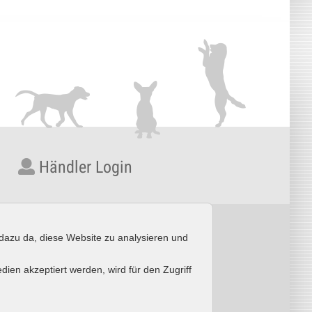
Händler Login
 dazu da, diese Website zu analysieren und
92 957389-0
·
Fax: +49 (0) 6592 957389-20
g
en akzeptiert werden, wird für den Zugriff