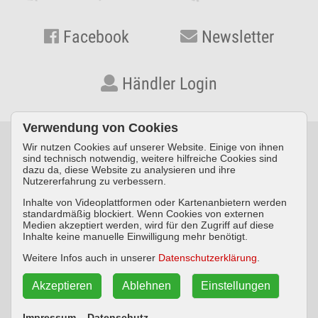
Facebook
Newsletter
Händler Login
Verwendung von Cookies
Wir nutzen Cookies auf unserer Website. Einige von ihnen
© KYNOS VERLAG Dr. Dieter Fleig GmbH · Konrad-Zuse-Straße
sind technisch notwendig, weitere hilfreiche Cookies sind
dazu da, diese Website zu analysieren und ihre
3 · D-54552 Nerdlen/Daun ·
Telefon: +49 (0) 6592 957389-0
·
Nutzererfahrung zu verbessern.
Fax: +49 (0) 6592 957389-20
Inhalte von Videoplattformen oder Kartenanbietern werden
standardmäßig blockiert. Wenn Cookies von externen
Impressum
Datenschutz
AGB
Medien akzeptiert werden, wird für den Zugriff auf diese
Inhalte keine manuelle Einwilligung mehr benötigt.
Widerrufsbelehrung
Weitere Infos auch in unserer
Datenschutzerklärung
.
Akzeptieren
Ablehnen
Einstellungen
Vertrag widerrufen
Impressum
Datenschutz