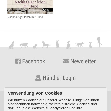
Nachhaltiger leben mit Hund
Facebook
Newsletter
Händler Login
Verwendung von Cookies
Wir nutzen Cookies auf unserer Website. Einige von ihnen
© KYNOS VERLAG Dr. Dieter Fleig GmbH · Konrad-Zuse-Straße
sind technisch notwendig, weitere hilfreiche Cookies sind
dazu da, diese Website zu analysieren und ihre
3 · D-54552 Nerdlen/Daun ·
Telefon: +49 (0) 6592 957389-0
·