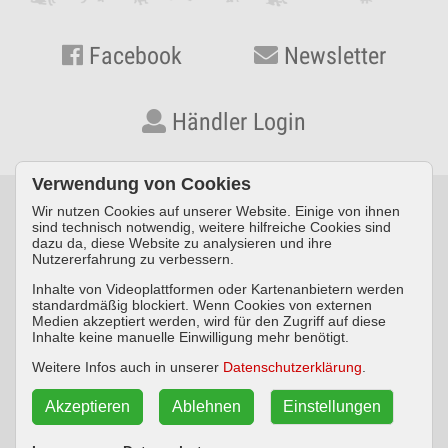
Facebook
Newsletter
Händler Login
Verwendung von Cookies
Wir nutzen Cookies auf unserer Website. Einige von ihnen
© KYNOS VERLAG Dr. Dieter Fleig GmbH · Konrad-Zuse-Straße
sind technisch notwendig, weitere hilfreiche Cookies sind
dazu da, diese Website zu analysieren und ihre
3 · D-54552 Nerdlen/Daun ·
Telefon: +49 (0) 6592 957389-0
·
Nutzererfahrung zu verbessern.
Fax: +49 (0) 6592 957389-20
Inhalte von Videoplattformen oder Kartenanbietern werden
standardmäßig blockiert. Wenn Cookies von externen
Impressum
Datenschutz
AGB
Medien akzeptiert werden, wird für den Zugriff auf diese
Inhalte keine manuelle Einwilligung mehr benötigt.
Widerrufsbelehrung
Weitere Infos auch in unserer
Datenschutzerklärung
.
Akzeptieren
Ablehnen
Einstellungen
Vertrag widerrufen