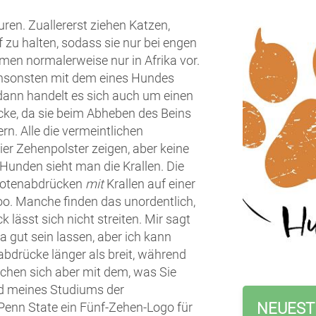
en. Zuallererst ziehen Katzen,
f zu halten, sodass sie nur bei engen
en normalerweise nur in Afrika vor.
 ansonsten mit dem eines Hundes
dann handelt es sich auch um einen
ke, da sie beim Abheben des Beins
rn. Alle die vermeintlichen
er Zehenpolster zeigen, aber keine
 Hunden sieht man die Krallen. Die
fotenabdrücken
mit
Krallen auf einer
o. Manche finden das unordentlich,
lässt sich nicht streiten. Mir sagt
 gut sein lassen, aber ich kann
bdrücke länger als breit, während
uchen sich aber mit dem, was Sie
d meines Studiums der
 Penn State ein Fünf-Zehen-Logo für
NEUEST