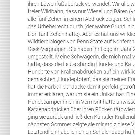
ihren Löwenfußabdruck verwendet. Wir alle 
freier Wildbahn, dass nur Wiesel und Bären (
alle fünf Zehen in einem Abdruck zeigen. Schli
das Urheberrecht durch (der wahre Grund, nic
Lion fünf Zehen hatte). Aber es hat uns wirkl
Wildtierbiologen von Penn State auf Konferenz
Geek-Vergnügen. Sie haben ihr Logo im Jahr 
umgestellt. Meine Schwägerin, die mich mal 
hatte, dass die Leute ständig Hunde- und Ka
Hunderte von Krallenabdrücken auf ein wirkli
gemischten „Hundepfoten“, das sie meiner Frau
hat die Farben der Jacke damit perfekt getro
immer erklären, warum sie ein Unikat hat. Ei
Hundecamperinnen in Vermont hatte unwissen
Katzenabdrücken über ihren Rücken tätowiert
ging sie zurück und ließ den Künstler Krallen
nächsten Sommer zeigte sie mir stolz diese V
Letztendlich habe ich einen Schüler dauerhaft