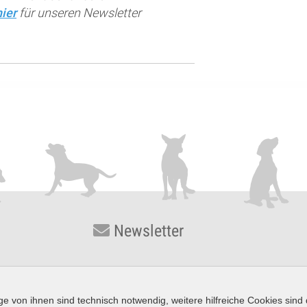
hier
für unseren Newsletter
Newsletter
ge von ihnen sind technisch notwendig, weitere hilfreiche Cookies sind
 Konrad-Zuse-Straße 3 · D-54552 Nerdlen/Daun ·
Telefon: +49 (0) 65