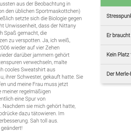
wussten aus der Beobachtung in
von den üblichen Sportmaskottchen)
Stresspun
eßlich setzte sich die Biologie gegen
ht Unwissenheit, dass der Nittany
ich Spaß gemacht, die
Er braucht 
en zu verspotten. Ja, ich weiß,
2006 wieder auf vier Zehen
Kein Platz
wieder darüber jammern gehört
tzenspuren verwechseln, malte
ch cooles Sweatshirt aus
Der Merle-
, ihrer Schwester, gekauft hatte. Sie
ffen und meine Frau muss jetzt
ne meiner regelmäßigen
tlich eine Spur von
. Nachdem sie mich gehört hatte,
abdrücke dazu tätowieren. Im
erbesserung. Sah toll aus.
 geändert!