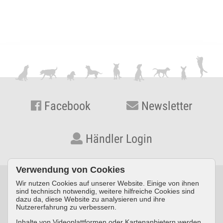
Facebook
Newsletter
Händler Login
Verwendung von Cookies
Wir nutzen Cookies auf unserer Website. Einige von ihnen
© KYNOS VERLAG Dr. Dieter Fleig GmbH · Konrad-Zuse-Straße
sind technisch notwendig, weitere hilfreiche Cookies sind
dazu da, diese Website zu analysieren und ihre
3 · D-54552 Nerdlen/Daun ·
Telefon: +49 (0) 6592 957389-0
·
Nutzererfahrung zu verbessern.
Fax: +49 (0) 6592 957389-20
Inhalte von Videoplattformen oder Kartenanbietern werden