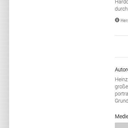
Hardc
durch
Her
Autor
Heinz 
große
portr
Grund
Medie