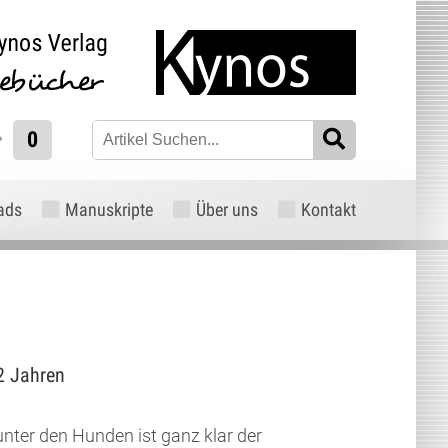
0
ads
Manuskripte
Über uns
Kontakt
12 Jahren
nter den Hunden ist ganz klar der