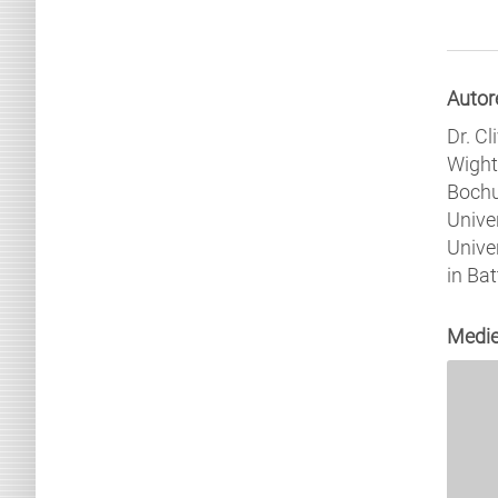
Autor
Dr. C
Wight
Bochu
Unive
Unive
in Bat
Medie