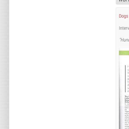
Dogs
Inter
"Hund