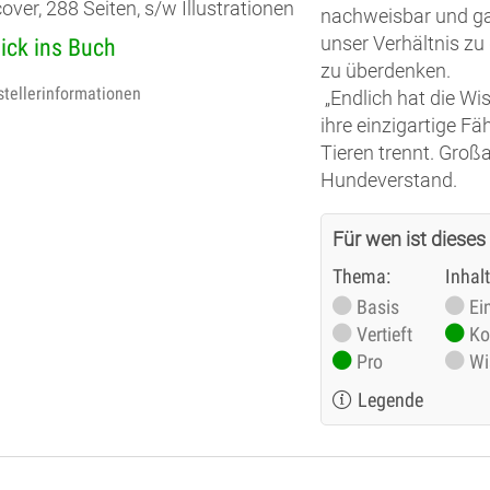
over, 288 Seiten, s/w Illustrationen
nachweisbar und ga
unser Verhältnis zu
lick ins Buch
zu überdenken.
stellerinformationen
„Endlich hat die Wi
ihre einzigartige Fäh
Tieren trennt. Groß
Hundeverstand.
Für wen ist dieses
Thema:
Inhal
Basis
Ei
Vertieft
Ko
Pro
Wi
Legende