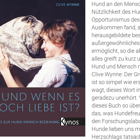
Hund an den Mensch
Nützlichkeit des Hu
Opportunismus des
Auskommen fand, sa
herausgebildete bes
außergewöhnliches 
ermöglicht, so die 
alles greift zu kurz
Hund und Mensch ni
Clive Wynne: Der G
ist so simpel wie er
wagt, dieses Wort 
geradezu unerhört. 
dieses Buch so übe
das, was Hundefreu
den Forschungslabo
Hunde lieben uns mi
Herzschlags tatsäch