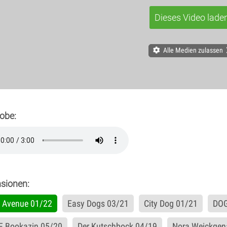
Dieses Video lade
Alle Medien zulassen
obe:
sionen:
 Avenue 01/22
Easy Dogs 03/21
City Dog 01/21
DOG
 Bookazin 05/20
Der Kutschbock 04/19
Nora Weickgen