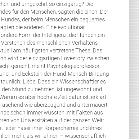
en und umgekehrt so einzigartig? Die
ndes für den Menschen, sagten die einen. Der
 Hundes, der beim Menschen ein bequemes
gten die anderen. Eine evolutionär
ondere Form der Intelligenz, die Hunden ein
Verstehen des menschlichen Verhaltens
aktuell am häufigsten vertretene These. Das
 und wird der einzigartigen Lovestory zwischen
cht gerecht, meint Psychologieprofessor
rund- und Eckstein der Hund-Mensch-Bindung
staunlich: Liebe! Dass ein Wissenschaftler es
in den Mund zu nehmen, ist ungewohnt und
Warum es aber höchste Zeit dafür ist, erklärt
rraschend wie überzeugend und untermauert
nde schon immer wussten, mit Fakten aus
ren von Universitäten auf der ganzen Welt:
t jeder Faser ihrer Körperchemie und ihres
lich mehr, als wir ahnen – wissenschaftlich