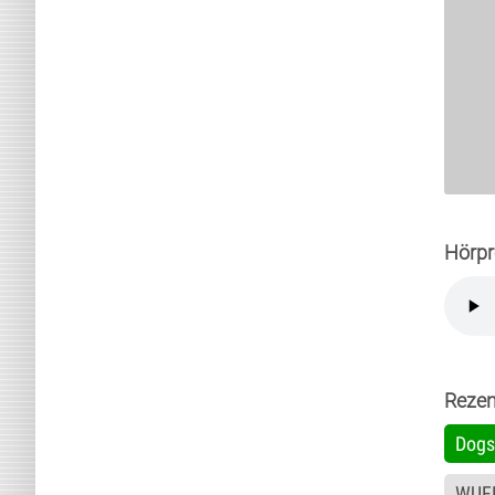
Hörpr
Rezen
Dogs
WUFF