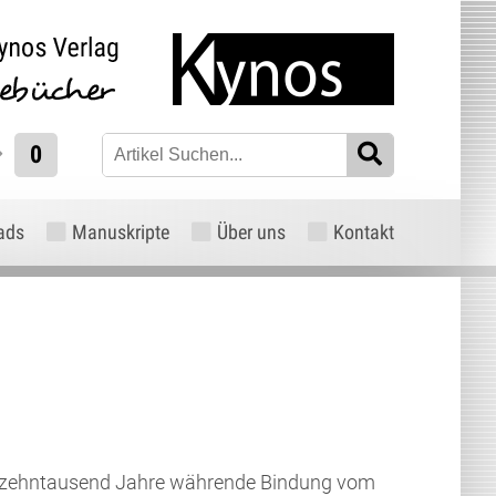
0
ads
Manuskripte
Über uns
Kontakt
fzehntausend Jahre währende Bindung vom