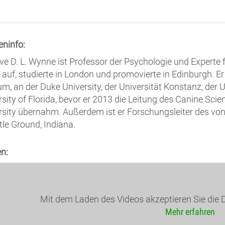
eninfo:
live D. L. Wynne ist Professor der Psychologie und Experte 
 auf, studierte in London und promovierte in Edinburgh. Er
m, an der Duke University, der Universität Konstanz, der U
rsity of Florida, bevor er 2013 die Leitung des Canine Sci
rsity übernahm. Außerdem ist er Forschungsleiter des vo
tle Ground, Indiana.
n:
Mit dem Laden des Videos akzeptieren Sie die 
Mehr erfahren