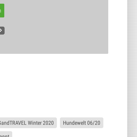
n
andTRAVEL Winter 2020
Hundewelt 06/20
annt