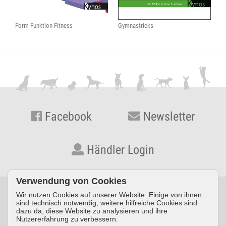
Form Funktion Fitness
Gymnastricks
Facebook
Newsletter
Händler Login
Verwendung von Cookies
Wir nutzen Cookies auf unserer Website. Einige von ihnen
© KYNOS VERLAG Dr. Dieter Fleig GmbH · Konrad-Zuse-Straße
sind technisch notwendig, weitere hilfreiche Cookies sind
dazu da, diese Website zu analysieren und ihre
3 · D-54552 Nerdlen/Daun ·
Telefon: +49 (0) 6592 957389-0
·
Nutzererfahrung zu verbessern.