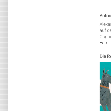
Autor
Alexa
auf d
Cogni
Famil
Die f