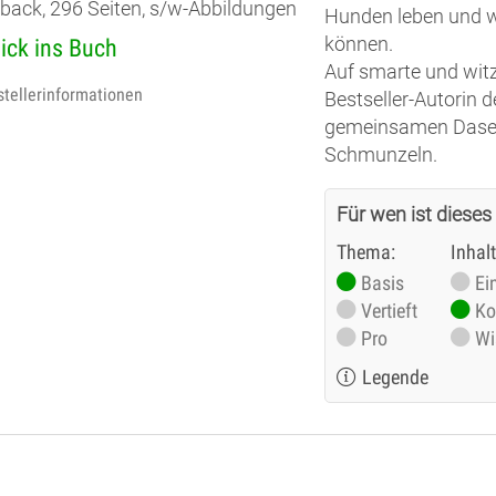
back, 296 Seiten, s/w-Abbildungen
Hunden leben und w
können.
lick ins Buch
Auf smarte und wit
stellerinformationen
Bestseller-Autorin 
gemeinsamen Dase
Schmunzeln.
Für wen ist dieses
Thema:
Inhal
Basis
Ei
Vertieft
Ko
Pro
Wi
Legende