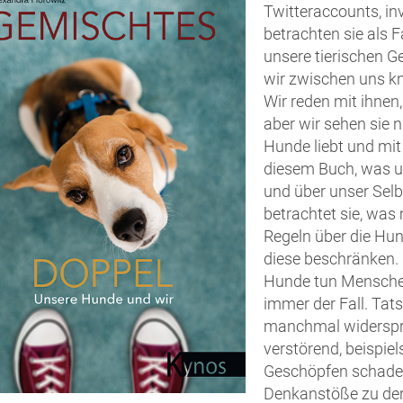
Twitteraccounts, in
betrachten sie als 
unsere tierischen Ge
wir zwischen uns k
Wir reden mit ihnen,
aber wir sehen sie n
Hunde liebt und mit
diesem Buch, was u
und über unser Selb
betrachtet sie, was
Regeln über die Hu
diese beschränken.
Hunde tun Menschen 
immer der Fall. Tat
manchmal widersprü
verstörend, beispie
Geschöpfen schaden,
Denkanstöße zu der 