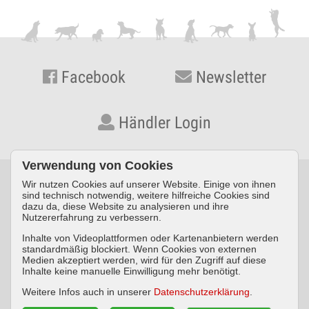
Facebook
Newsletter
Händler Login
Verwendung von Cookies
Wir nutzen Cookies auf unserer Website. Einige von ihnen
© KYNOS VERLAG Dr. Dieter Fleig GmbH · Konrad-Zuse-Straße
sind technisch notwendig, weitere hilfreiche Cookies sind
dazu da, diese Website zu analysieren und ihre
3 · D-54552 Nerdlen/Daun ·
Telefon: +49 (0) 6592 957389-0
·
Nutzererfahrung zu verbessern.
Fax: +49 (0) 6592 957389-20
Inhalte von Videoplattformen oder Kartenanbietern werden
standardmäßig blockiert. Wenn Cookies von externen
Impressum
Datenschutz
AGB
Medien akzeptiert werden, wird für den Zugriff auf diese
Inhalte keine manuelle Einwilligung mehr benötigt.
Widerrufsbelehrung
Weitere Infos auch in unserer
Datenschutzerklärung
.