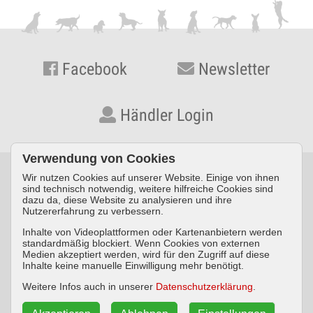
Facebook
Newsletter
Händler Login
Verwendung von Cookies
Wir nutzen Cookies auf unserer Website. Einige von ihnen
© KYNOS VERLAG Dr. Dieter Fleig GmbH · Konrad-Zuse-Straße
sind technisch notwendig, weitere hilfreiche Cookies sind
dazu da, diese Website zu analysieren und ihre
3 · D-54552 Nerdlen/Daun ·
Telefon: +49 (0) 6592 957389-0
·
Nutzererfahrung zu verbessern.
Fax: +49 (0) 6592 957389-20
Inhalte von Videoplattformen oder Kartenanbietern werden
standardmäßig blockiert. Wenn Cookies von externen
Impressum
Datenschutz
AGB
Medien akzeptiert werden, wird für den Zugriff auf diese
Inhalte keine manuelle Einwilligung mehr benötigt.
Widerrufsbelehrung
Weitere Infos auch in unserer
Datenschutzerklärung
.