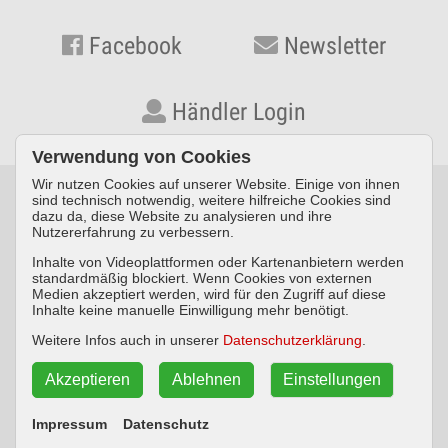
Facebook
Newsletter
Händler Login
Verwendung von Cookies
Wir nutzen Cookies auf unserer Website. Einige von ihnen
sind technisch notwendig, weitere hilfreiche Cookies sind
dazu da, diese Website zu analysieren und ihre
© KYNOS VERLAG Dr. Dieter Fleig GmbH · Konrad-Zuse-Straße
Nutzererfahrung zu verbessern.
3 · D-54552 Nerdlen/Daun ·
Telefon: +49 (0) 6592 957389-0
·
Inhalte von Videoplattformen oder Kartenanbietern werden
Fax: +49 (0) 6592 957389-20
standardmäßig blockiert. Wenn Cookies von externen
Medien akzeptiert werden, wird für den Zugriff auf diese
Impressum
Datenschutz
AGB
Inhalte keine manuelle Einwilligung mehr benötigt.
Weitere Infos auch in unserer
Datenschutzerklärung
.
Widerrufsbelehrung
Akzeptieren
Ablehnen
Einstellungen
Vertrag widerrufen
Impressum
Datenschutz